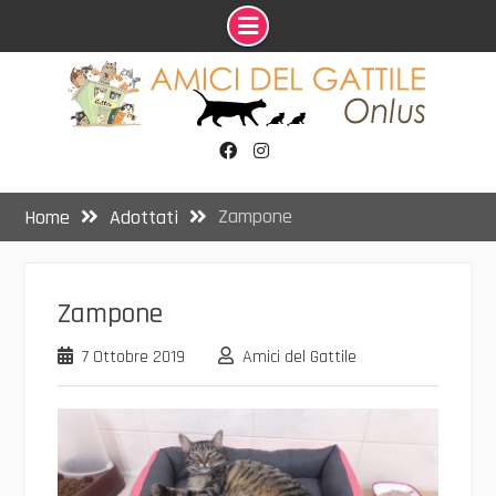
Skip
to
content
Facebook
Instagram
Zampone
Home
Adottati
Zampone
7 Ottobre 2019
Amici del Gattile