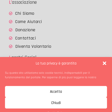
L’associazione
Chi Siamo
Come Aiutarci
Donazione
Contattaci
Diventa Volontario
I nostri Social
La tua privacy è garantita
Su questo sito utilizziamo solo cookie tecnici, indispensabili per il
Facebook
Instagram
funzionamento del portale. Per saperne di più puoi leggere la nostra
Copyright © Gattile di Treviglio
Accetta
Home
Chi Siamo
Come Aiutarci
Adottare un Gatto
Diventa Volontario
Chiudi
Cookie Policy
Contattaci