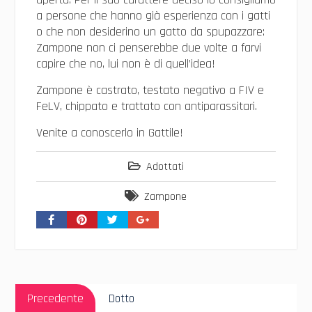
a persone che hanno già esperienza con i gatti
o che non desiderino un gatto da spupazzare:
Zampone non ci penserebbe due volte a farvi
capire che no, lui non è di quell’idea!
Zampone è castrato, testato negativo a FIV e
FeLV, chippato e trattato con antiparassitari.
Venite a conoscerlo in Gattile!
Adottati
Zampone
Navigazione
Articolo
articoli
Precedente
Dotto
Precedente: