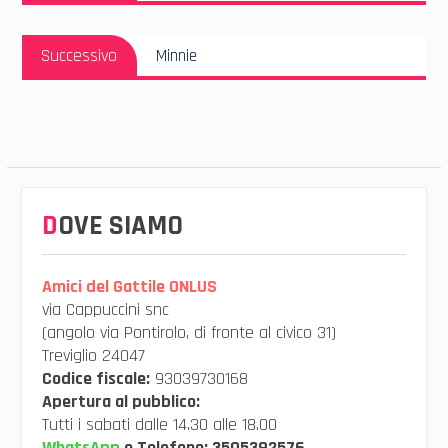
Articolo
Successivo
Minnie
Successivo:
DOVE SIAMO
Amici del Gattile ONLUS
via Cappuccini snc
(angolo via Pontirolo, di fronte al civico 31)
Treviglio 24047
Codice fiscale:
93039730168
Apertura al pubblico:
Tutti i sabati dalle 14.30 alle 18.00
WhatsApp
e Telefono:
3505392576