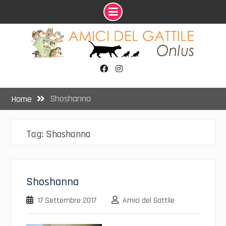
Skip
to
content
Facebook
Instagram
Shoshanna
Home
Tag:
Shoshanna
Shoshanna
17 Settembre 2017
Amici del Gattile