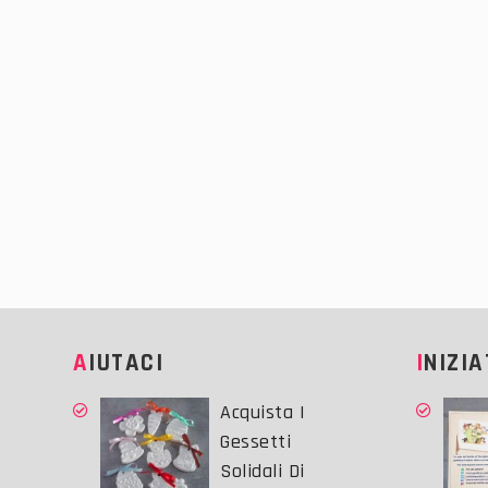
AIUTACI
INIZI
Acquista I
Gessetti
Solidali Di