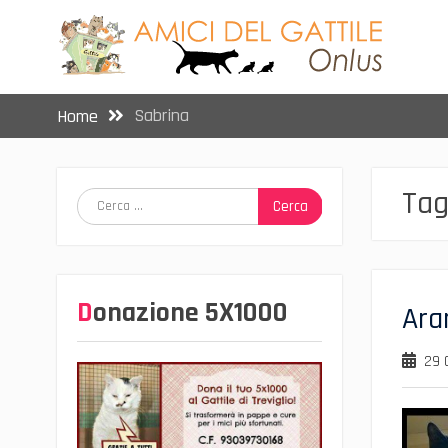
Skip
to
content
Sabrina
Home
Tag
Ricerca
per:
Donazione 5X1000
Ara
29 