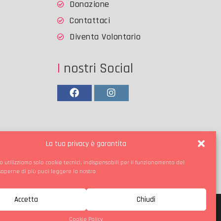
Donazione
Contattaci
Diventa Volontario
I nostri Social
Facebook
Instagram
La tua privacy è garantita
o utilizziamo solo cookie tecnici, indispensabili per il funzionamento del
 saperne di più puoi leggere la nostra
Accetta
Chiudi
Cookie Policy