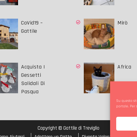
CoVid19 –
Mirò
Gattile
Acquista I
Africa
Gessetti
Solidali Di
Pasqua
Su questo sit
portale. Per
Copyright © Gattile di Treviglio