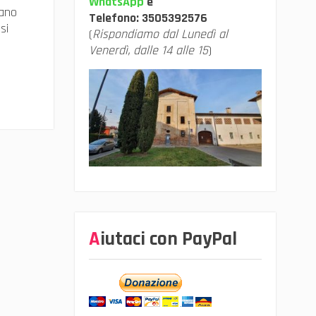
WhatsApp
e
vano
Telefono:
3505392576
si
(
Rispondiamo dal Lunedì al
Venerdì, dalle 14 alle 15
)
Aiutaci con PayPal