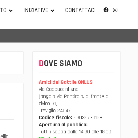
TTO
INIZIATIVE
CONTATTACI
Facebook
Instagram
DOVE SIAMO
Amici del Gattile ONLUS
via Cappuccini snc
(angolo via Pontirolo, di fronte al
civico 31)
Treviglio 24047
Codice fiscale:
93039730168
Apertura al pubblico:
N
Tutti i sabati dalle 14.30 alle 18.00
llini