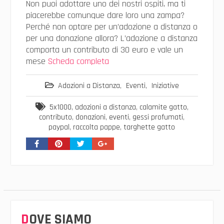
Non puoi adottare uno dei nostri ospiti, ma ti
piacerebbe comunque dare loro una zampa?
Perché non optare per un’adozione a distanza o
per una donazione allora? L’adozione a distanza
comporta un contributo di 30 euro e vale un
mese
Scheda completa
Adozioni a Distanza
,
Eventi
,
Iniziative
5x1000
,
adozioni a distanza
,
calamite gatto
,
contributo
,
donazioni
,
eventi
,
gessi profumati
,
paypal
,
raccolta pappe
,
targhette gatto
DOVE SIAMO