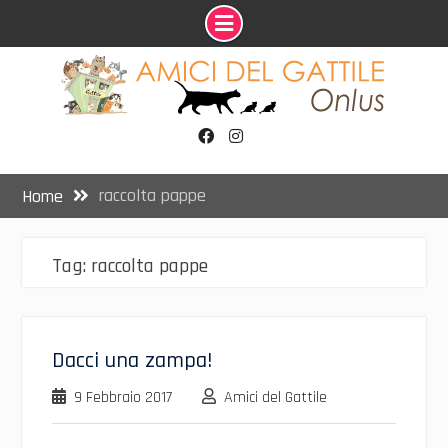
Skip
to
content
Facebook
Instagram
raccolta pappe
Home
Tag:
raccolta pappe
Dacci una zampa!
9 Febbraio 2017
Amici del Gattile