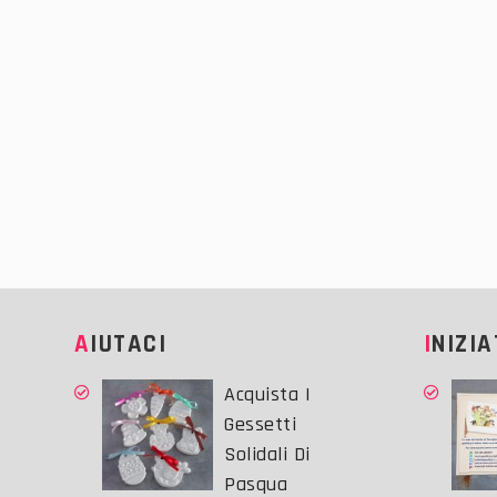
AIUTACI
INIZI
Acquista I
Gessetti
Solidali Di
Pasqua