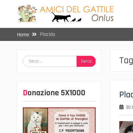
Skip
to
content
Placido
Home
Tag
Ricerca
per:
Donazione 5X1000
Pla
30 