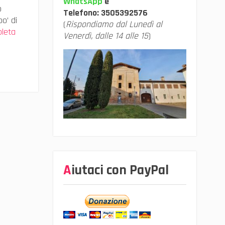
WhatsApp
e
o
Telefono:
3505392576
o’ di
(
Rispondiamo dal Lunedì al
leta
Venerdì, dalle 14 alle 15
)
Aiutaci con PayPal