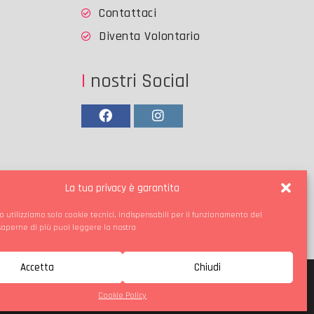
Contattaci
Diventa Volontario
I nostri Social
Facebook
Instagram
La tua privacy è garantita
o utilizziamo solo cookie tecnici, indispensabili per il funzionamento del
 saperne di più puoi leggere la nostra
Accetta
Chiudi
Cookie Policy
ie Policy
Contattaci