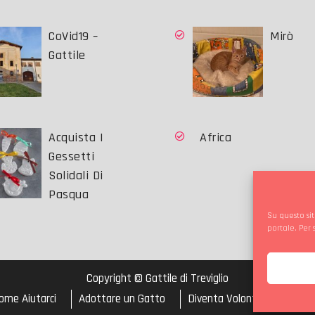
CoVid19 –
Mirò
Gattile
Acquista I
Africa
Gessetti
Solidali Di
Pasqua
Su questo sit
portale. Per
Copyright © Gattile di Treviglio
ome Aiutarci
Adottare un Gatto
Diventa Volontario
Cook