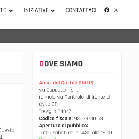
TTO
INIZIATIVE
CONTATTACI
Facebook
Instagram
DOVE SIAMO
Amici del Gattile ONLUS
via Cappuccini snc
(angolo via Pontirolo, di fronte al
civico 31)
Treviglio 24047
Codice fiscale:
93039730168
Apertura al pubblico:
 Questo
Tutti i sabati dalle 14.30 alle 18.00
i.