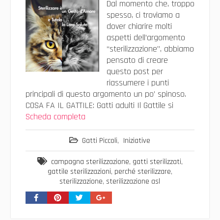
Dal momento che, troppo
spesso, ci troviamo a
dover chiarire molti
aspetti dell’argomento
“sterilizzazione”, abbiamo
pensato di creare
questo post per
riassumere i punti
principali di questo argomento un po’ spinoso.
COSA FA IL GATTILE: Gatti adulti Il Gattile si
Scheda completa
Gatti Piccoli
,
Iniziative
campagna sterilizzazione
,
gatti sterilizzati
,
gattile sterilizzazioni
,
perché sterilizzare
,
sterilizzazione
,
sterilizzazione asl