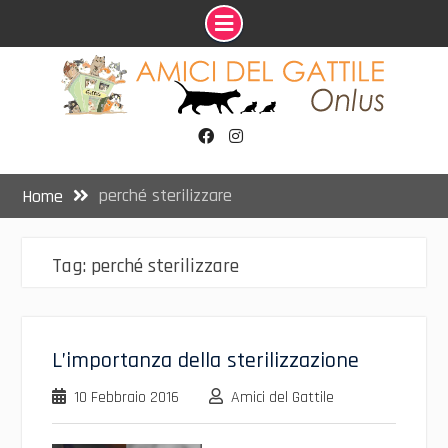
Skip
to
content
Facebook
Instagram
perché sterilizzare
Home
Tag:
perché sterilizzare
L’importanza della sterilizzazione
10 Febbraio 2016
Amici del Gattile