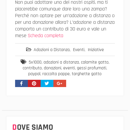
Non puoi adottare uno dei nostri ospiti, ma ti
piacerebbe comunque dare loro una zampa?
Perché non optare per un’adozione a distanza o
per una donazione allora? L’adozione a distanza
comporta un contributo di 30 euro e vale un
mese
Scheda completa
Adozioni a Distanza
,
Eventi
,
Iniziative
5x1000
,
adozioni a distanza
,
calamite gatto
,
contributo
,
donazioni
,
eventi
,
gessi profumati
,
paypal
,
raccolta pappe
,
targhette gatto
DOVE SIAMO