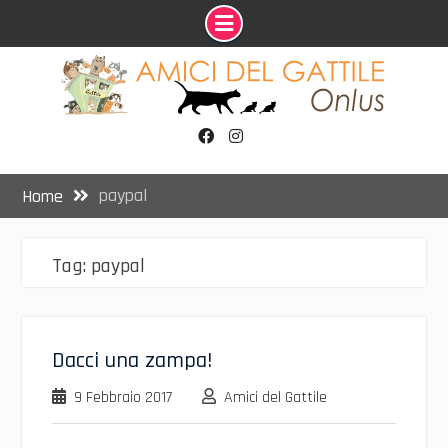
Skip
to
content
Facebook
Instagram
paypal
Home
Tag:
paypal
Dacci una zampa!
9 Febbraio 2017
Amici del Gattile