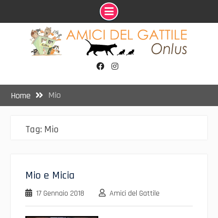
Skip
to
content
Facebook
Instagram
Mio
Home
Tag:
Mio
Mio e Micia
17 Gennaio 2018
Amici del Gattile