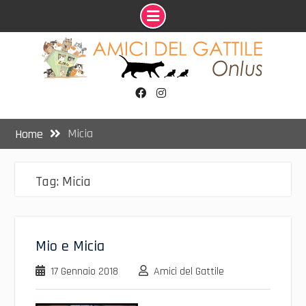
Skip
to
content
Facebook
Instagram
Micia
Home
Tag:
Micia
Mio e Micia
17 Gennaio 2018
Amici del Gattile