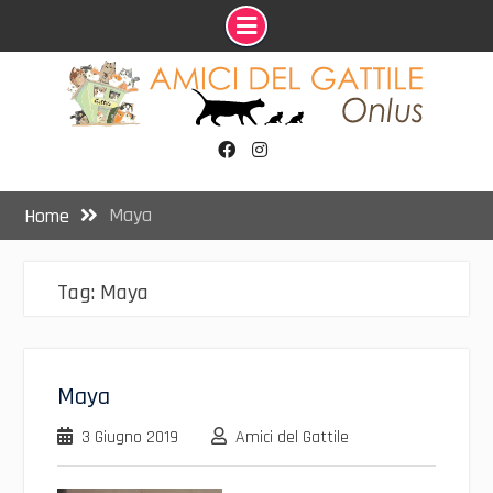
Skip
to
content
Facebook
Instagram
Maya
Home
Tag:
Maya
Maya
3 Giugno 2019
Amici del Gattile