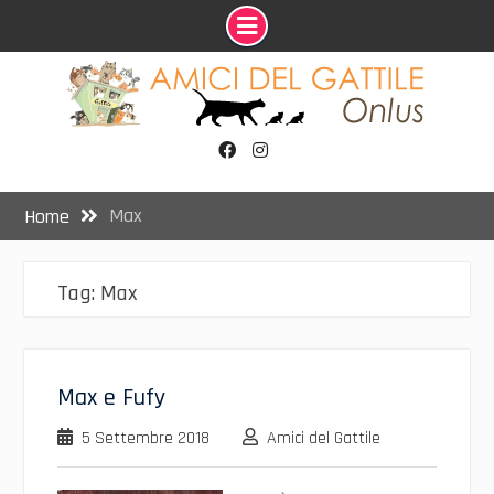
Skip
to
content
Facebook
Instagram
Max
Home
Tag:
Max
Max e Fufy
5 Settembre 2018
Amici del Gattile