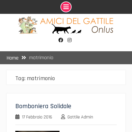
Skip
to
content
Facebook
Instagram
matrimonio
Home
Tag:
matrimonio
Bomboniera Solidale
17 Febbraio 2016
Gattile Admin