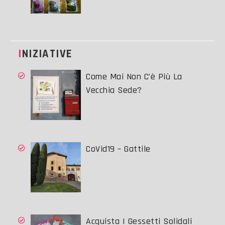
INIZIATIVE
Come Mai Non C’è Più La
Vecchia Sede?
CoVid19 – Gattile
Acquista I Gessetti Solidali