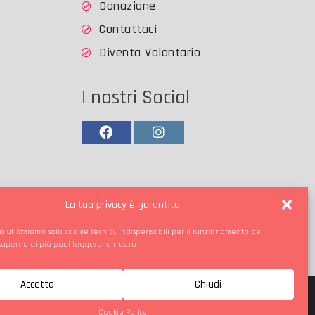
Donazione
Contattaci
Diventa Volontario
I nostri Social
Facebook
Instagram
La tua privacy è garantita
o utilizziamo solo cookie tecnici, indispensabili per il funzionamento del
 saperne di più puoi leggere la nostra
Accetta
Chiudi
Cookie Policy