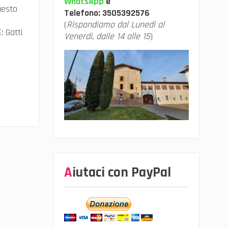
WhatsApp
e
uesto
Telefono:
3505392576
(
Rispondiamo dal Lunedì al
: Gatti
Venerdì, dalle 14 alle 15
)
é
Aiutaci con PayPal