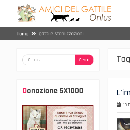
Skip
to
content
gattile sterilizzazioni
Home
Tag
Ricerca
per:
Donazione 5X1000
L’i
10 