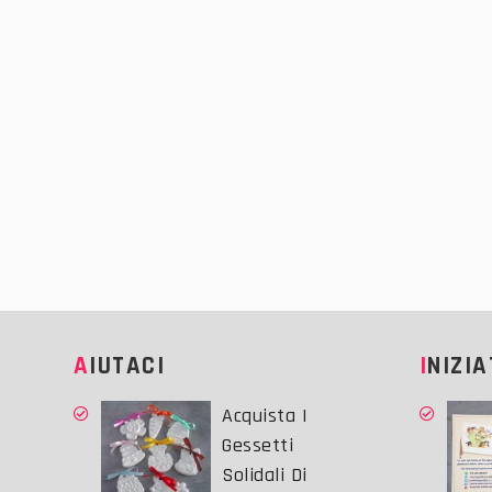
AIUTACI
INIZI
Acquista I
Gessetti
Solidali Di