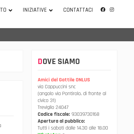
TTO
INIZIATIVE
CONTATTACI
Facebook
Instagram
DOVE SIAMO
Amici del Gattile ONLUS
via Cappuccini snc
(angolo via Pontirolo, di fronte al
civico 31)
Treviglio 24047
Codice fiscale:
93039730168
Apertura al pubblico:
a
Tutti i sabati dalle 14.30 alle 18.00