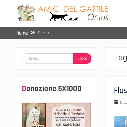
Skip
to
content
Flash
Home
Tag
Ricerca
per:
Donazione 5X1000
Fla
6 L