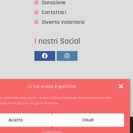
Donazione
Contattaci
Diventa Volontario
I nostri Social
Facebook
Instagram
La tua privacy è garantita
o utilizziamo solo cookie tecnici, indispensabili per il funzionamento del
 saperne di più puoi leggere la nostra
Accetta
Chiudi
Cookie Policy