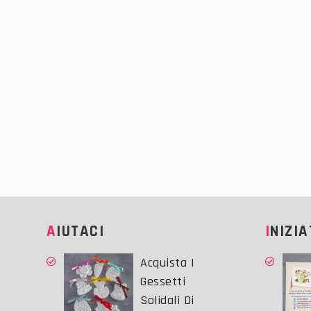
AIUTACI
INIZI
Acquista I
Gessetti
Solidali Di