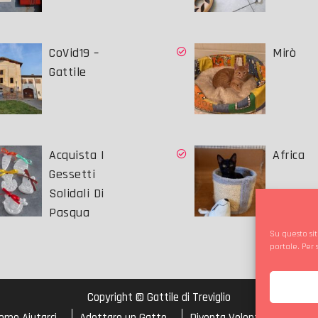
CoVid19 –
Mirò
Gattile
Acquista I
Africa
Gessetti
Solidali Di
Pasqua
Su questo sit
portale. Per
Copyright © Gattile di Treviglio