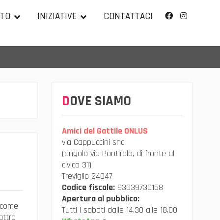
TTO
INIZIATIVE
CONTATTACI
Facebook
Instagram
DOVE SIAMO
Amici del Gattile ONLUS
via Cappuccini snc
(angolo via Pontirolo, di fronte al
civico 31)
Treviglio 24047
Codice fiscale:
93039730168
Apertura al pubblico:
 come
Tutti i sabati dalle 14.30 alle 18.00
attro