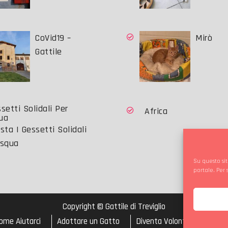
CoVid19 –
Mirò
Gattile
Africa
sta I Gessetti Solidali
asqua
Su questo sit
portale. Per
Copyright © Gattile di Treviglio
ome Aiutarci
Adottare un Gatto
Diventa Volontario
Cook