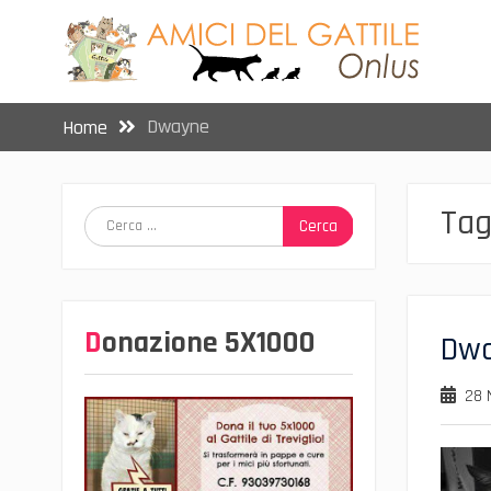
Skip
to
content
Dwayne
Home
Tag
Ricerca
per:
Donazione 5X1000
Dw
28 