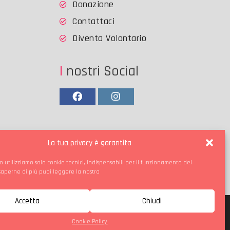
Donazione
Contattaci
Diventa Volontario
I nostri Social
Facebook
Instagram
La tua privacy è garantita
o utilizziamo solo cookie tecnici, indispensabili per il funzionamento del
 saperne di più puoi leggere la nostra
Accetta
Chiudi
Cookie Policy
ie Policy
Contattaci