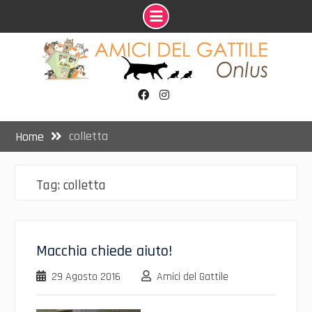
Skip
to
content
Facebook
Instagram
colletta
Home
Tag:
colletta
Macchia chiede aiuto!
29 Agosto 2016
Amici del Gattile