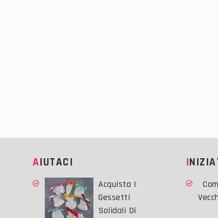
AIUTACI
INIZI
Acquista I
Com
Gessetti
Vecc
Solidali Di