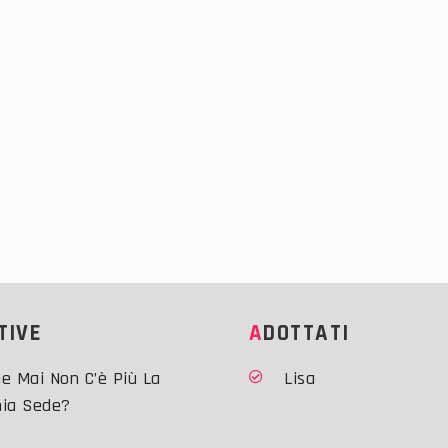
ATIVE
ADOTTATI
e Mai Non C’è Più La
Lisa
hia Sede?