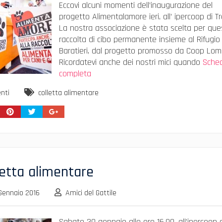
Eccovi alcuni momenti dell’inaugurazione del
progetto ‪Alimentalamore ‬ieri, all’ ipercoop di Tre
La nostra associazione è stata scelta per que
raccolta di cibo permanente insieme al Rifugio
Baratieri, dal progetto promosso da Coop Lom
Ricordatevi anche dei nostri mici quando
Sche
completa
nti
colletta alimentare
letta alimentare
Gennaio 2016
Amici del Gattile
Sabato 30 gennaio alle ore 16.00, all’ipercoop 