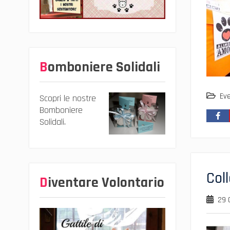
Bomboniere Solidali
Eve
Scopri le nostre
Bomboniere
Solidali.
Col
Diventare Volontario
29 