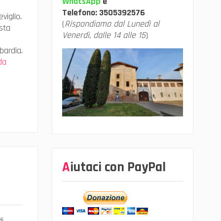
WhatsApp
e
Telefono:
3505392576
viglio.
(
Rispondiamo dal Lunedì al
sta
Venerdì, dalle 14 alle 15
)
bardia.
da
Aiutaci con PayPal
di