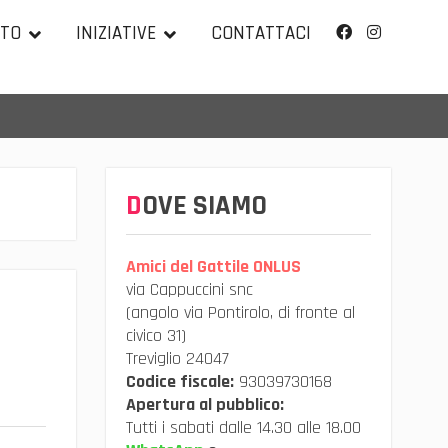
TTO
INIZIATIVE
CONTATTACI
Facebook
Instagram
DOVE SIAMO
Amici del Gattile ONLUS
via Cappuccini snc
(angolo via Pontirolo, di fronte al
civico 31)
Treviglio 24047
Codice fiscale:
93039730168
Apertura al pubblico:
Tutti i sabati dalle 14.30 alle 18.00