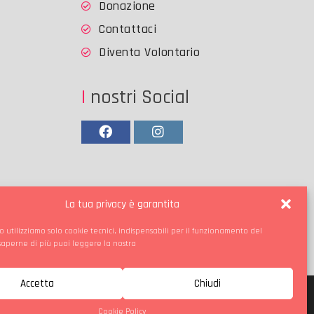
Donazione
Contattaci
Diventa Volontario
I nostri Social
Facebook
Instagram
La tua privacy è garantita
o utilizziamo solo cookie tecnici, indispensabili per il funzionamento del
 saperne di più puoi leggere la nostra
Accetta
Chiudi
Cookie Policy