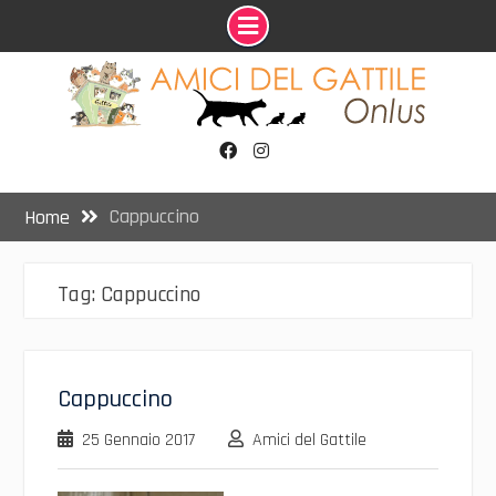
Skip
to
content
Facebook
Instagram
Cappuccino
Home
Tag:
Cappuccino
Cappuccino
25 Gennaio 2017
Amici del Gattile