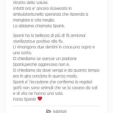
ritratto della salute.
Infatti ora e’ ancora ricoverato in
ambulatorio,nella speranza che riprenda a
mangiare e stia meglio.
Lo abbiamo chiamato Spank.
Spank ha la bellezza di più di 15 anni,mai
sterilizzato,e positivo alla fiv.
Li rimangono due dentini in croce,uno sopra e
uno sotto.
Ci chiediamo se avesse un padrone
Spank,perché aggressivo non è.
Ci chiediamo da dove venga e da quanto tempo
era in giro conciato in questo modo.
Spank e’ l’eccezione che conferma la regola:i
gatti non sono animali che se la cavano da soli
e di vita ne hanno una sola.
Forza Spank!
Adottati