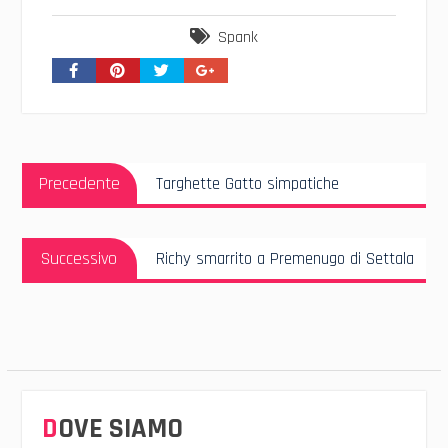
Spank
Navigazione
Articolo
articoli
Precedente
Targhette Gatto simpatiche
Precedente:
Articolo
Successivo
Richy smarrito a Premenugo di Settala
Successivo:
DOVE SIAMO