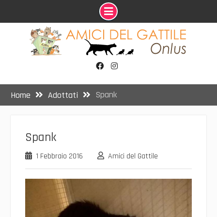
Skip
to
content
Facebook
Instagram
Spank
Home
Adottati
Spank
1 Febbraio 2016
Amici del Gattile