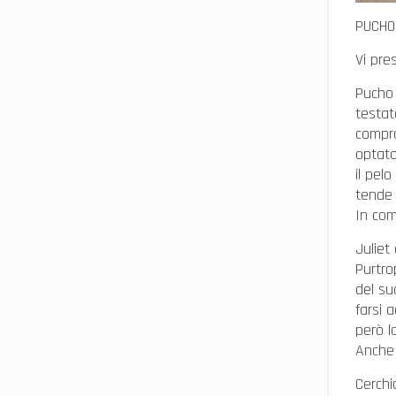
PUCHO 
Vi pre
Pucho 
testat
compro
optato
il pel
tende 
In com
Juliet
Purtro
del su
farsi 
però l
Anche l
Cerchi