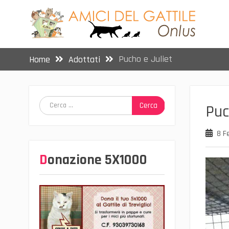
Skip
to
content
Pucho e Juliet
Home
Adottati
Ricerca
Puc
per:
8 F
Donazione 5X1000