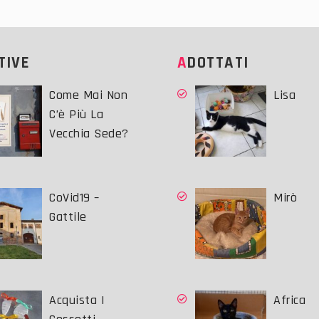
ATIVE
ADOTTATI
Come Mai Non
Lisa
C’è Più La
Vecchia Sede?
CoVid19 –
Mirò
Gattile
Acquista I
Africa