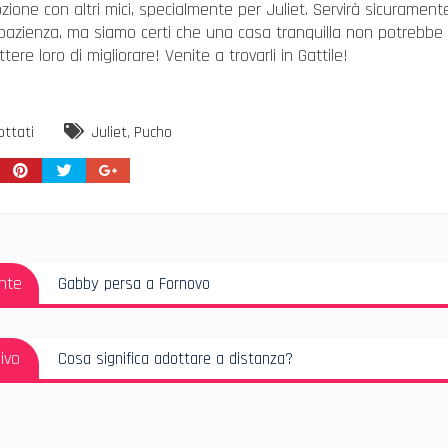
zione con altri mici, specialmente per Juliet. Servirà sicurament
 pazienza, ma siamo certi che una casa tranquilla non potrebbe
ere loro di migliorare! Venite a trovarli in Gattile!
ottati
Juliet
,
Pucho
azione
Articolo
nte
Gabby persa a Fornovo
i
Precedente:
Articolo
ivo
Cosa significa adottare a distanza?
Successivo: