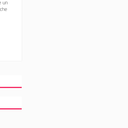
e un
 che