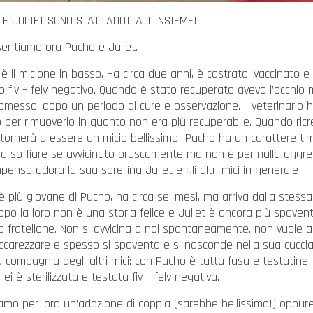
E JULIET SONO STATI ADOTTATI INSIEME!
sentiamo ora Pucho e Juliet.
è il micione in basso. Ha circa due anni, è castrato, vaccinato e
o fiv – felv negativo. Quando è stato recuperato aveva l’occhio 
messo: dopo un periodo di cure e osservazione, il veterinario 
 per rimuoverlo in quanto non era più recuperabile. Quando ric
o tornerà a essere un micio bellissimo! Pucho ha un carattere tim
a soffiare se avvicinato bruscamente ma non è per nulla aggre
penso adora la sua sorellina Juliet e gli altri mici in generale!
 è più giovane di Pucho, ha circa sei mesi, ma arriva dalla stessa
ppo la loro non è una storia felice e Juliet è ancora più spaven
o fratellone. Non si avvicina a noi spontaneamente, non vuole 
accarezzare e spesso si spaventa e si nasconde nella sua cucci
a compagnia degli altri mici: con Pucho è tutta fusa e testatine!
ei è sterilizzata e testata fiv – felv negativa.
amo per loro un’adozione di coppia (sarebbe bellissimo!) oppur