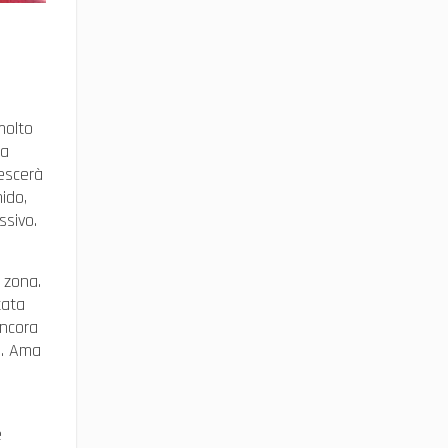
molto
ha
rescerà
ido,
ssivo.
 zona.
tata
ancora
a. Ama
e