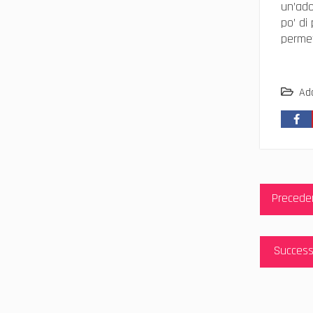
un’ado
po’ di
permett
Ad
Navig
Precede
articol
Success