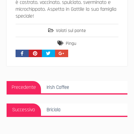
è castrato, vaccinato, spulciato, sverminato e
microchippato. Aspetta in Gattile la sua famiglia
speciale!
Volati sul ponte
Pingu
Navigazione
Articolo
articoli
Precedente
Irish Coffee
Precedente:
Articolo
Successivo
Briciola
Successivo: