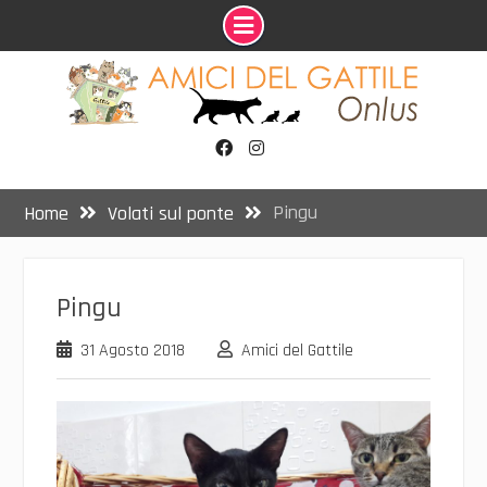
Skip
to
content
Facebook
Instagram
Pingu
Home
Volati sul ponte
Pingu
31 Agosto 2018
Amici del Gattile