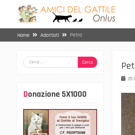
Skip
to
content
Petra
Home
Adottati
Ricerca
Pet
per:
25 
Donazione 5X1000