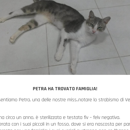
PETRA HA TROVATO FAMIGLIA!
sentiamo Petra, una delle nostre miss..notare lo strabismo di V
ha circa un anno, è sterilizzata e testata fiv – felv negativa.
rata con i suoi piccoli in un fosso, dove si era nascosta per part