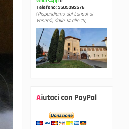
WhatsApp
e
Telefono:
3505392576
(
Rispondiamo dal Lunedì al
Venerdì, dalle 14 alle 15
)
Aiutaci con PayPal