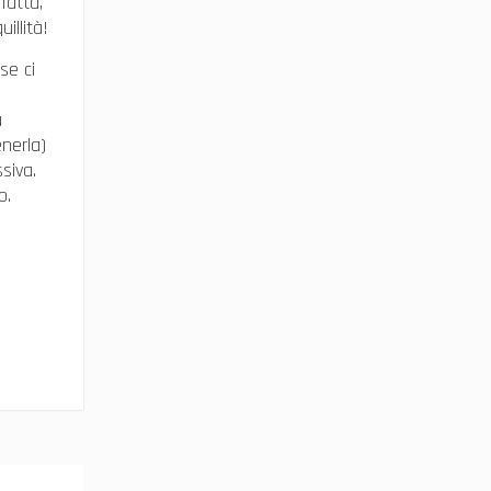
fatta,
illità!
se ci
a
enerla)
siva.
o.