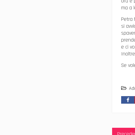
ora è 
ma a l
Petra 
si avv
spaven
prende
e ci v
Inoltr
Se vol
Ad
Navig
Precede