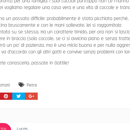
pronta per una famiglia: i suoi cuccioli purtroppo non ce l’hanno 
ei vogliamo regalare una casa vera e una vita di coccole e tranqu
ha un passato difficile: probabilmente è stata picchiata perché, 
icina bruscamente e con le mani sollevate, lei si raggomitola
tata su se stessa. Ha un carattere timido, per ora non si lasci
re in braccio (solo coccole, se ci si avvicina piano e senza tratt
orrà un po’ di pazienza, ma è una micia buona e per nulla aggres
e va d’accordo con gli altri gatti e convive senza problemi con lor
ete conoscerla, passate in Gattile!
ottati
Petra
azione
Articolo
nte
Lucas