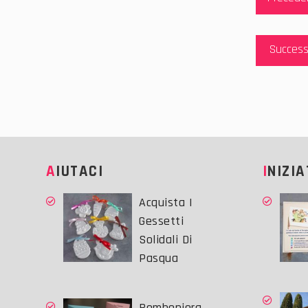
articol
Success
AIUTACI
INIZI
Acquista I
Gessetti
Solidali Di
Pasqua
Bomboniera