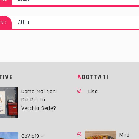
i
Precedente:
Articolo
ivo
Attila
Successivo:
ATIVE
ADOTTATI
Come Mai Non
Lisa
C’è Più La
Vecchia Sede?
Mirò
CoVid19 –