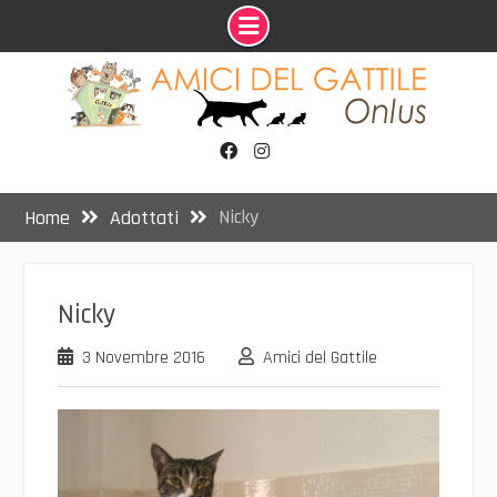
Skip
to
content
Facebook
Instagram
Nicky
Home
Adottati
Nicky
3 Novembre 2016
Amici del Gattile