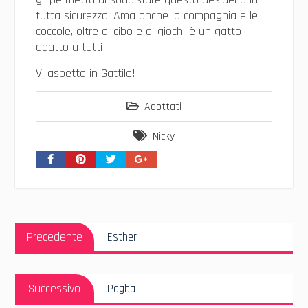
tutta sicurezza. Ama anche la compagnia e le
coccole, oltre al cibo e ai giochi..è un gatto
adatto a tutti!
Vi aspetta in Gattile!
Adottati
Nicky
Navigazione
Articolo
articoli
Precedente
Esther
Precedente:
Articolo
Successivo
Pogba
Successivo: