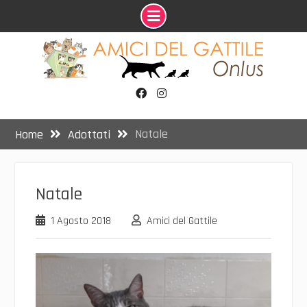
Skip
to
content
Facebook
Instagram
Natale
Home
Adottati
Natale
1 Agosto 2018
Amici del Gattile