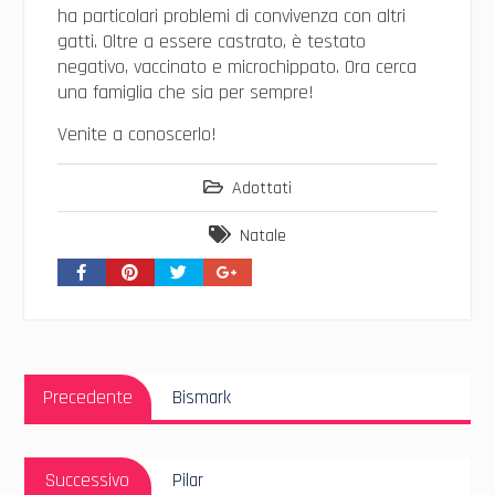
ha particolari problemi di convivenza con altri
gatti. Oltre a essere castrato, è testato
negativo, vaccinato e microchippato. Ora cerca
una famiglia che sia per sempre!
Venite a conoscerlo!
Adottati
Natale
Navigazione
Articolo
articoli
Precedente
Bismark
Precedente:
Articolo
Successivo
Pilar
Successivo: