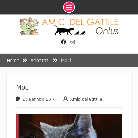
Skip
to
content
Facebook
Instagram
Moci
Home
Adottati
Moci
25 Gennaio 2017
Amici del Gattile