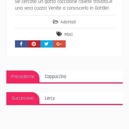
Se cercate un gatto coccolone l’avete trovato..è
una vera cozza! Venite a conoscerlo in Gattile!
Adottati
Moci
Navigazione
Articolo
articoli
Precedente
Cappuccino
Precedente:
Articolo
Successivo
Lercy
Successivo: