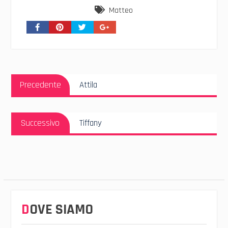
Matteo
Navigazione
Articolo
articoli
Precedente
Attila
Precedente:
Articolo
Successivo
Tiffany
Successivo:
DOVE SIAMO