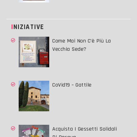
INIZIATIVE
Come Mai Non C’è Più La
Vecchia Sede?
CoVid19 – Gattile
Acquista I Gessetti Solidali