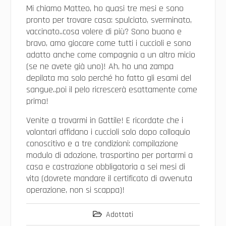
Mi chiamo Matteo, ho quasi tre mesi e sono
pronto per trovare casa: spulciato, sverminato,
vaccinato..cosa volere di più? Sono buono e
bravo, amo giocare come tutti i cuccioli e sono
adatto anche come compagnia a un altro micio
(se ne avete già uno)! Ah, ho una zampa
depilata ma solo perché ho fatto gli esami del
sangue..poi il pelo ricrescerà esattamente come
prima!
Venite a trovarmi in Gattile! E ricordate che i
volontari affidano i cuccioli solo dopo colloquio
conoscitivo e a tre condizioni: compilazione
modulo di adozione, trasportino per portarmi a
casa e castrazione obbligatoria a sei mesi di
vita (dovrete mandare il certificato di avvenuta
operazione, non si scappa)!
Adottati