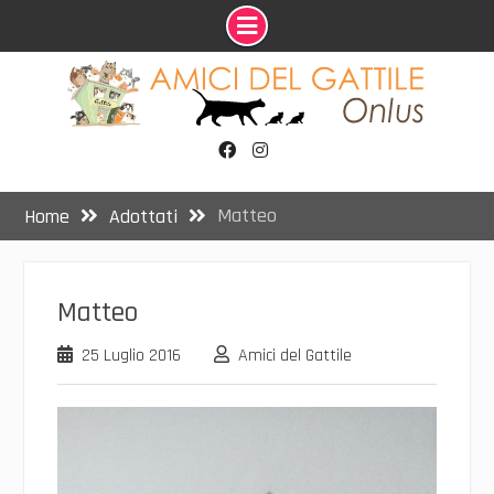
Skip
to
content
Facebook
Instagram
Matteo
Home
Adottati
Matteo
25 Luglio 2016
Amici del Gattile