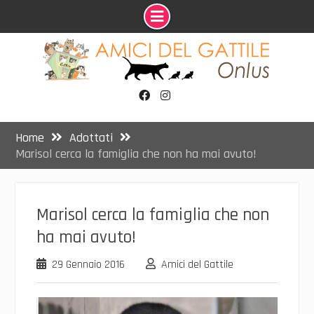
Skip
to
content
Facebook
Instagram
Home
Adottati
Marisol cerca la famiglia che non ha mai avuto!
Marisol cerca la famiglia che non
ha mai avuto!
29 Gennaio 2016
Amici del Gattile