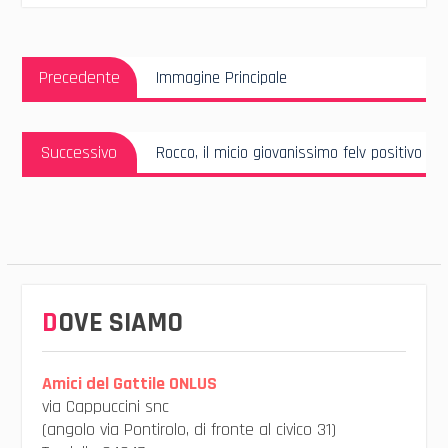
Navigazione
Articolo
articoli
Precedente
Immagine Principale
Precedente:
Articolo
Successivo
Rocco, il micio giovanissimo felv positivo
Successivo:
DOVE SIAMO
Amici del Gattile ONLUS
via Cappuccini snc
(angolo via Pontirolo, di fronte al civico 31)