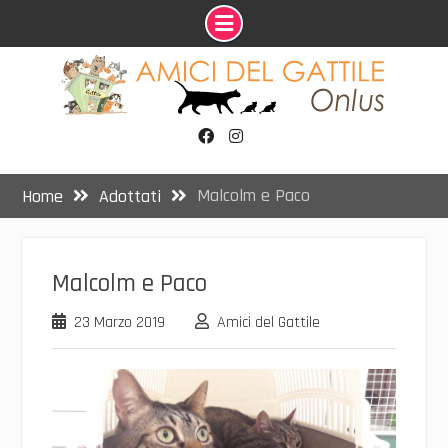
Skip
to
content
Facebook
Instagram
Malcolm e Paco
Home
Adottati
Malcolm e Paco
23 Marzo 2019
Amici del Gattile