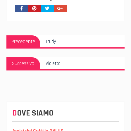
Navigazione
Articolo
articoli
Precedente
Trudy
Precedente:
Articolo
Successivo
Violetta
Successivo:
DOVE SIAMO
Amici del Gattile ONLUS