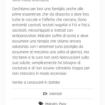
Cerchiamo per loro una famiglia, anche alle
prime esperienze, che sia disposta a dare loro
tutte le coccole e l’affetto che cercano. Sono
entrambi castrati, testati negativi a FIV e FeLV,
vaccinati, microchippati e trattati con
antiparassitari. Malcolm soffre di asma e deve
assumere una terapia che stiamo ancora
valutando con i veterinari (una pastiglia da
assumere al massimo una volta al giorno), ma
sta bene e la cura non avrà ripercussioni sulla
sua salute; semplicemente ha bisogno di
costanza e di non essere stimolato troppo per
non stancarsi in modo eccessivo.
Venite a conoscerli in Gattile!
Adottati
Malcolm
,
Paco