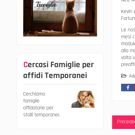
Kevin 
Fortun
Le nos
mesi c
modulo
alla m
volta 
Cercasi Famiglie per
preaff
affidi Temporanei
Ad
Cerchiamo
famiglie
affidatarie per
Navig
stalli temporanei.
Precede
articol