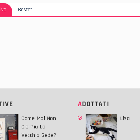
Articolo
ivo
Bastet
Successivo:
ATIVE
ADOTTATI
Come Mai Non
Lisa
C’è Più La
Vecchia Sede?