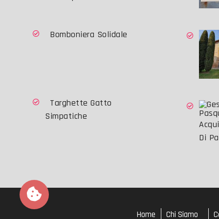
Bomboniera Solidale
Targhette Gatto
Simpatiche
Acqui
Di P
Home
Chi Siamo
C