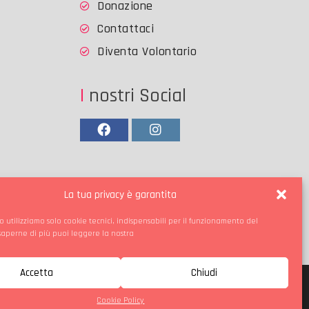
Donazione
Contattaci
Diventa Volontario
I nostri Social
Facebook
Instagram
La tua privacy è garantita
o utilizziamo solo cookie tecnici, indispensabili per il funzionamento del
 saperne di più puoi leggere la nostra
Accetta
Chiudi
Cookie Policy
ie Policy
Contattaci