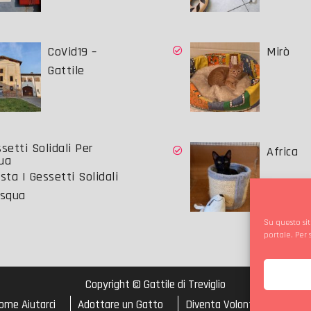
CoVid19 –
Mirò
Gattile
Africa
sta I Gessetti Solidali
asqua
Su questo sit
portale. Per
Copyright © Gattile di Treviglio
ome Aiutarci
Adottare un Gatto
Diventa Volontario
Cook