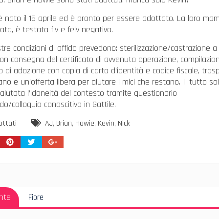
è nato il 15 aprile ed è pronto per essere adottato. La loro ma
ata, è testata fiv e felv negativa.
tre condizioni di affido prevedono: sterilizzazione/castrazione a
on consegna del certificato di avvenuta operazione, compilazio
 di adozione con copia di carta d’identità e codice fiscale, tras
ano e un’offerta libera per aiutare i mici che restano. Il tutto s
valutata l’idoneità del contesto tramite questionario
ido/colloquio conoscitivo in Gattile.
ottati
AJ
,
Brian
,
Howie
,
Kevin
,
Nick
azione
Articolo
nte
Fiore
i
Precedente: