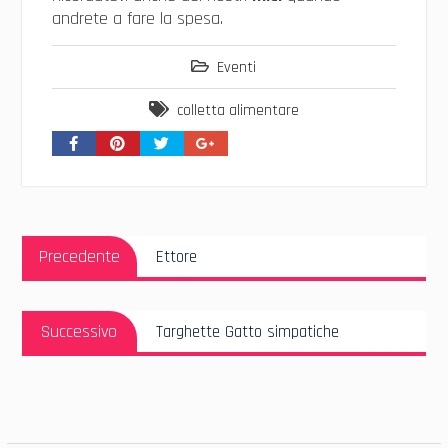
andrete a fare la spesa.
Eventi
colletta alimentare
Navigazione
Articolo
articoli
Precedente
Ettore
Precedente:
Articolo
Successivo
Targhette Gatto simpatiche
Successivo: