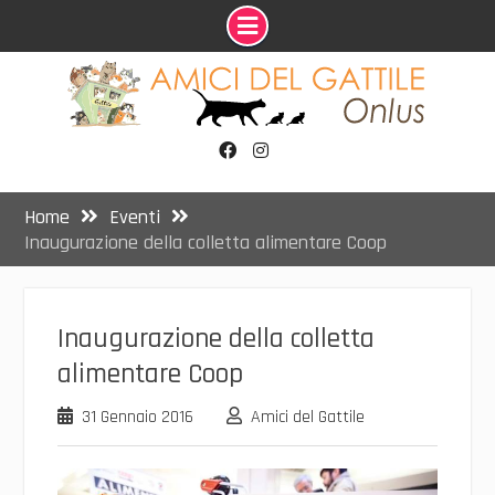
Skip
to
content
Facebook
Instagram
Home
Eventi
Inaugurazione della colletta alimentare Coop
Inaugurazione della colletta
alimentare Coop
31 Gennaio 2016
Amici del Gattile