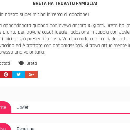
GRETA HA TROVATO FAMIGLIA!
 la nostra super micina in cerca di adozione!
a abbandonata quando non aveva ancora 15 giorni, Greta ha lo
è pronta per trovare casa! Ideale l’adozione in coppia con Javie
ri mici se già presenti in casa. Va d’accordo con i cani. Ha fatto i
vaccino ed è trattata con antiparassitari. Si trova attualmente i
 presso una volontaria.
ottati
Greta
azione
Articolo
nte
Javier
i
Precedente:
Articolo
ivo
Penelope