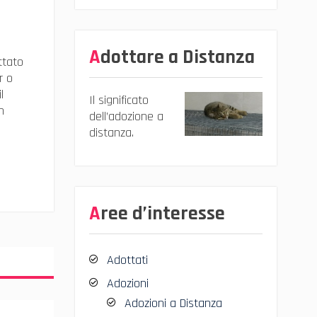
Adottare a Distanza
ttato
r o
l
Il significato
n
dell’adozione a
distanza.
Aree d’interesse
Adottati
Adozioni
Adozioni a Distanza