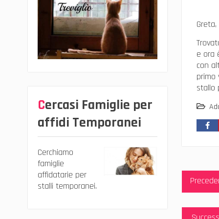
Greta,
Trovat
e ora 
con alt
primo 
stallo
Cercasi Famiglie per
Ad
affidi Temporanei
Cerchiamo
famiglie
Navig
affidatarie per
Precede
articol
stalli temporanei.
Success