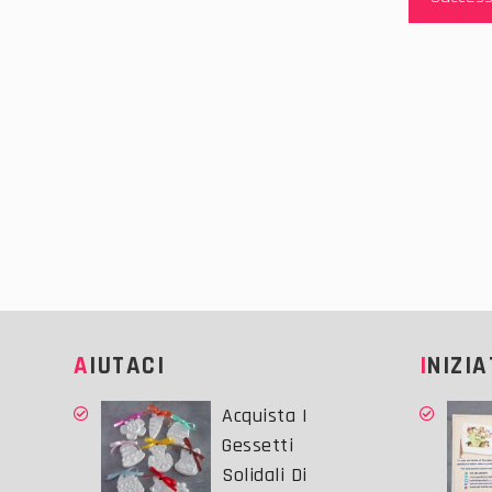
AIUTACI
INIZI
Acquista I
Gessetti
Solidali Di