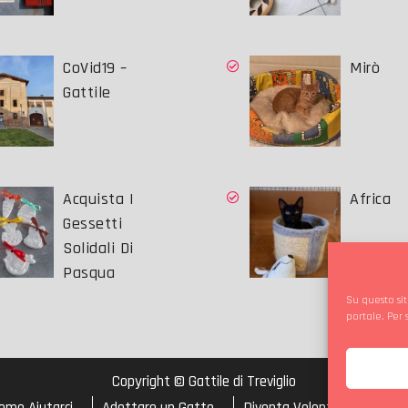
CoVid19 –
Mirò
Gattile
Acquista I
Africa
Gessetti
Solidali Di
Pasqua
Su questo sit
portale. Per
Copyright © Gattile di Treviglio