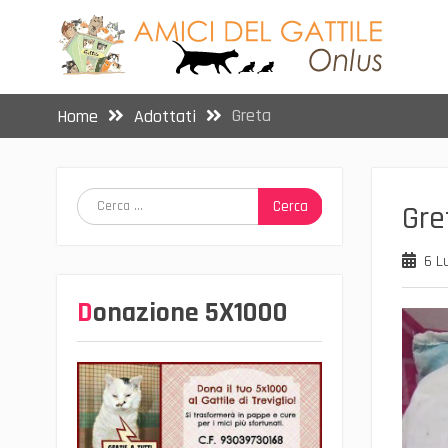
Skip
to
content
Greta
Home
Adottati
Ricerca
Gre
per:
6 L
Donazione 5X1000