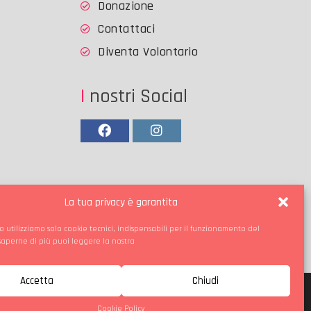
Donazione
Contattaci
Diventa Volontario
I nostri Social
Facebook
Instagram
La tua privacy è garantita
o utilizziamo solo cookie tecnici, indispensabili per il funzionamento del
 saperne di più puoi leggere la nostra
Accetta
Chiudi
Cookie Policy