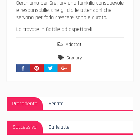
Cerchiamo per Gregory una famiglia consapevole
e responsabile, che gli dia le attenzioni che
servono per farlo crescere sano e curato.
Lo trovate in Gattile ad aspettarvi!
Adottati
Gregory
Navigazione
Articolo
articoli
Precedente
Renato
Precedente:
Articolo
Successivo
Caffelatte
Successivo: