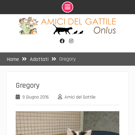
Skip
to
content
Facebook
Instagram
Gregory
Home
Adottati
Gregory
9 Giugno 2016
Amici del Gattile