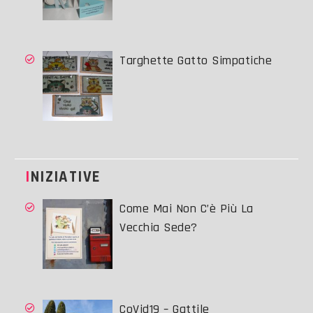
Targhette Gatto Simpatiche
INIZIATIVE
Come Mai Non C’è Più La
Vecchia Sede?
CoVid19 – Gattile