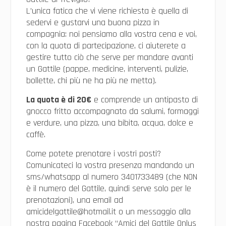
L’unica fatica che vi viene richiesta è quella di
sedervi e gustarvi una buona pizza in
compagnia: noi pensiamo alla vostra cena e voi,
con la quota di partecipazione, ci aiuterete a
gestire tutto ciò che serve per mandare avanti
un Gattile (p
appe, medicine, interventi, pulizie,
bollette, chi più ne ha più ne metta).
La quota è di 20€
e comprende un antipasto di
gnocco fritto accompagnato da salumi, formaggi
e verdure, una pizza, una bibita, acqua, dolce e
caffè.
Come potete prenotare i vostri posti?
Comunicateci la vostra presenza mandando un
sms/whatsapp al numero 3401733489 (che NON
è il numero del Gattile, quindi serve solo per le
prenotazioni), una email ad
amicidelgattile@hotmail.it o un messaggio alla
nostra pagina Facebook “Amici del Gattile Onlus