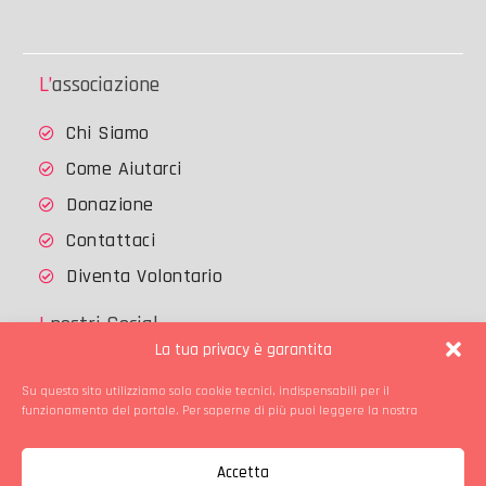
L’associazione
Chi Siamo
Come Aiutarci
Donazione
Contattaci
Diventa Volontario
I nostri Social
La tua privacy è garantita
Su questo sito utilizziamo solo cookie tecnici, indispensabili per il
Facebook
Instagram
funzionamento del portale. Per saperne di più puoi leggere la nostra
Copyright © Gattile di Treviglio
Accetta