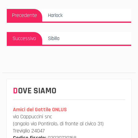
Navigazione
Articolo
articoli
Precedente
Harlock
Precedente:
Articolo
Successivo
Sibilla
Successivo:
DOVE SIAMO
Amici del Gattile ONLUS
via Cappuccini snc
(angolo via Pontirolo, di fronte al civico 31)
Treviglio 24047
Codice fiscale:
93039730168