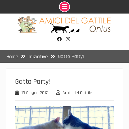
Skip
to
content
Facebook
Instagram
Gatto Party!
Home
Iniziative
Gatto Party!
19 Giugno 2017
Amici del Gattile