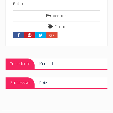
Gattile!
Adottati
Frosto
Navigazione
Articolo
articoli
Precedente
Marshall
Precedente:
Articolo
Successivo
Pixie
Successivo: