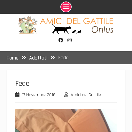
Skip
to
content
Facebook
Instagram
Fede
Home
Adottati
Fede
17 Novembre 2016
Amici del Gattile