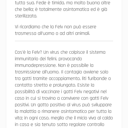
tutta sua. Fede è timida, ma molto buona oltre
che bella; è totalmente asintomatica ed è già
sterilizzata.
Vi ricordiamo che la Felv non può essere
trasmessa all’uomo o ad altri animali.
Cos’è la Felv? Un virus che colpisce il sistema
immunitario dei felini, provocando
immunodepressione. Non è possibile la
trasmissione all’uomo. Il contagio avviene solo
tra gatti tramite accoppiamento, liti furibonde o
contatto stretto e prolungato. Esiste la
possibilità di vaccinare i gatti Felv negativi nel
caso in cui si trovino a convivere con gatti Felv
positivi. Un gatto positivo al virus può sviluppare
la malattia o rimanere asintomatico per tutta la
vita; in ogni caso, meglio che il micio viva al caldo
in casa e sia tenuto sotto regolare controllo