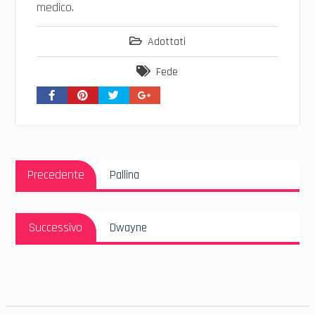
medico.
Adottati
Fede
Navigazione
Articolo
articoli
Precedente
Pallina
Precedente:
Articolo
Successivo
Dwayne
Successivo: