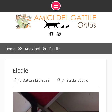
Skip
to
content
Facebook
Instagram
Elodie
Home
Adozioni
Elodie
10 Settembre 2022
Amici del Gattile