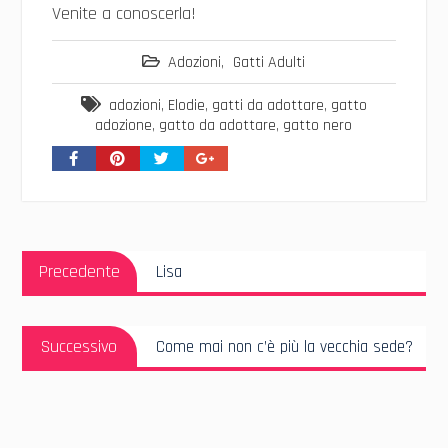
Venite a conoscerla!
Adozioni
,
Gatti Adulti
adozioni
,
Elodie
,
gatti da adottare
,
gatto
adozione
,
gatto da adottare
,
gatto nero
Navigazione
Articolo
articoli
Precedente
Lisa
Precedente:
Articolo
Successivo
Come mai non c’è più la vecchia sede?
Successivo: