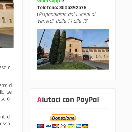
WhatsApp
e
Telefono:
3505392576
(
Rispondiamo dal Lunedì al
Venerdì, dalle 14 alle 15
)
esa di
rca di
ia: se
Aiutaci con PayPal
 sarà
nti di
resso