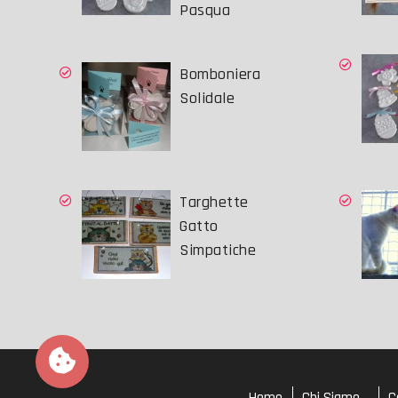
Pasqua
Bomboniera
Solidale
Targhette
Gatto
Simpatiche
Home
Chi Siamo
C