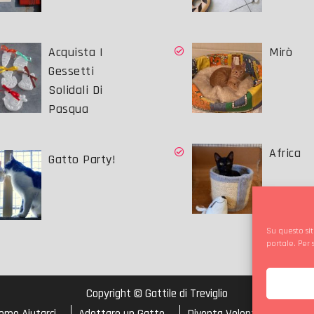
Acquista I
Mirò
Gessetti
Solidali Di
Pasqua
Africa
Gatto Party!
Su questo sit
portale. Per
Copyright © Gattile di Treviglio
ome Aiutarci
Adottare un Gatto
Diventa Volontario
Cook