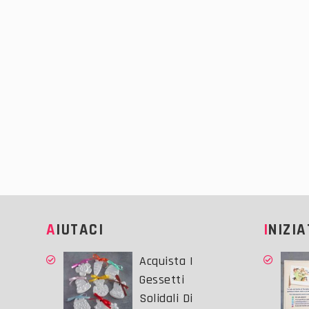
AIUTACI
INIZI
Acquista I
Gessetti
Solidali Di