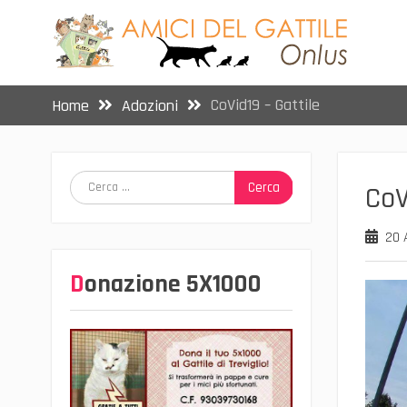
Skip
to
content
CoVid19 – Gattile
Home
Adozioni
Ricerca
CoV
per:
20 
Donazione 5X1000