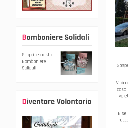
Bomboniere Solidali
Scopri le nostre
Bomboniere
Sospe
Solidali.
Vi ri
casa 
vole
Diventare Volontario
E se 
racc