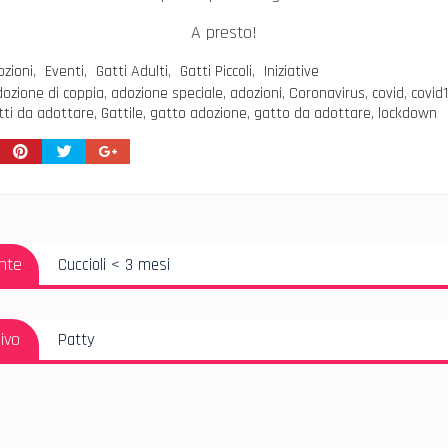
A presto!
zioni
,
Eventi
,
Gatti Adulti
,
Gatti Piccoli
,
Iniziative
ozione di coppia
,
adozione speciale
,
adozioni
,
Coronavirus
,
covid
,
covid
tti da adottare
,
Gattile
,
gatto adozione
,
gatto da adottare
,
lockdown
azione
Articolo
nte
Cuccioli < 3 mesi
i
Precedente:
Articolo
ivo
Patty
Successivo: