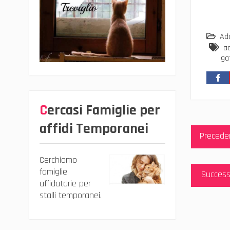
Ado
ad
ga
Cercasi Famiglie per
Navig
affidi Temporanei
Precede
articol
Cerchiamo
famiglie
Success
affidatarie per
stalli temporanei.