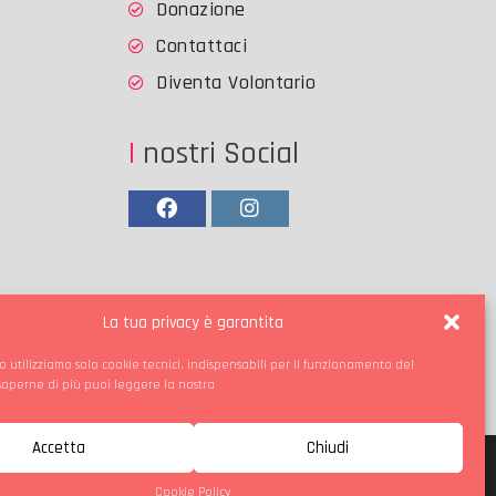
Donazione
Contattaci
Diventa Volontario
I nostri Social
Facebook
Instagram
La tua privacy è garantita
o utilizziamo solo cookie tecnici, indispensabili per il funzionamento del
 saperne di più puoi leggere la nostra
Accetta
Chiudi
ie Policy
Contattaci
Cookie Policy