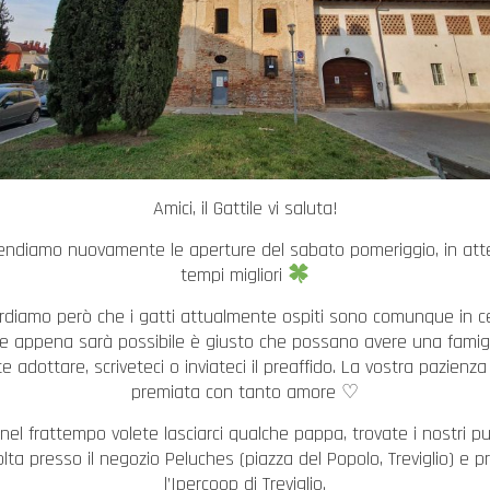
Amici, il Gattile vi saluta!
ndiamo nuovamente le aperture del sabato pomeriggio, in att
tempi migliori
cordiamo però che i gatti attualmente ospiti sono comunque in ce
e appena sarà possibile è giusto che possano avere una famigl
te adottare, scriveteci o inviateci il preaffido. La vostra pazienza
premiata con tanto amore ♡
nel frattempo volete lasciarci qualche pappa, trovate i nostri pu
olta presso il negozio Peluches (piazza del Popolo, Treviglio) e p
l’Ipercoop di Treviglio.