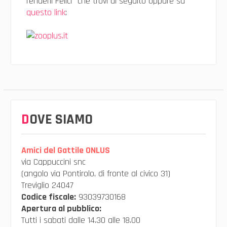
renderli Felici” che trovi di seguito oppure su
questo link
:
DOVE SIAMO
Amici del Gattile ONLUS
via Cappuccini snc
(angolo via Pontirolo, di fronte al civico 31)
Treviglio 24047
Codice fiscale:
93039730168
Apertura al pubblico:
Tutti i sabati dalle 14.30 alle 18.00