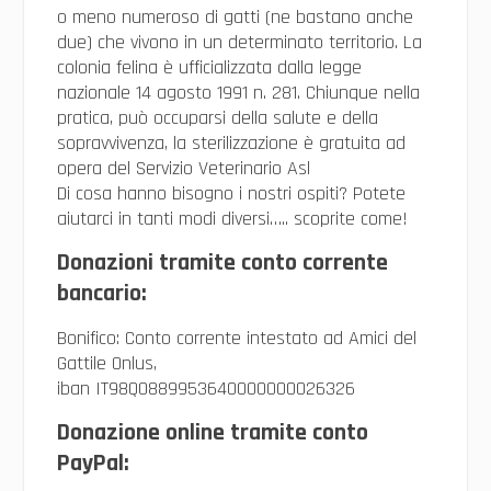
o meno numeroso di gatti (ne bastano anche
due) che vivono in un determinato territorio. La
colonia felina è ufficializzata dalla legge
nazionale 14 agosto 1991 n. 281. Chiunque nella
pratica, può occuparsi della salute e della
sopravvivenza, la sterilizzazione è gratuita ad
opera del Servizio Veterinario Asl
Di cosa hanno bisogno i nostri ospiti? Potete
aiutarci in tanti modi diversi….. scoprite come!
Donazioni tramite conto corrente
bancario:
Bonifico: Conto corrente intestato ad Amici del
Gattile Onlus,
iban IT98Q0889953640000000026326
Donazione online tramite conto
PayPal: