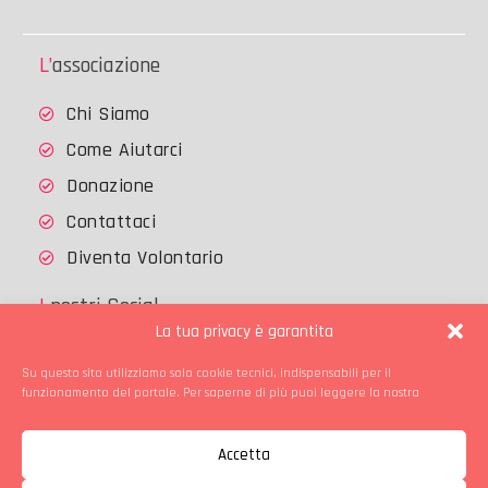
L’associazione
Chi Siamo
Come Aiutarci
Donazione
Contattaci
Diventa Volontario
I nostri Social
La tua privacy è garantita
Su questo sito utilizziamo solo cookie tecnici, indispensabili per il
Facebook
Instagram
funzionamento del portale. Per saperne di più puoi leggere la nostra
Copyright © Gattile di Treviglio
Accetta
Home
Chi Siamo
Come Aiutarci