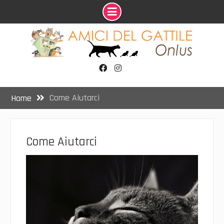
Skip
to
content
Facebook
Instagram
Come Aiutarci
Home
Come Aiutarci