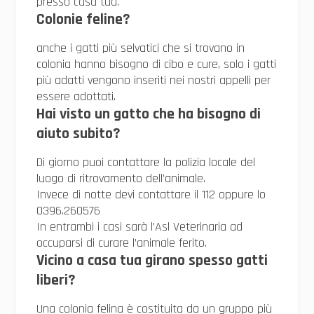
presso casa tua.
Colonie feline?
anche i gatti più selvatici che si trovano in
colonia hanno bisogno di cibo e cure, solo i gatti
più adatti vengono inseriti nei nostri appelli per
essere adottati.
Hai visto un gatto che ha bisogno di
aiuto subito?
Di giorno puoi contattare la polizia locale del
luogo di ritrovamento dell’animale.
Invece di notte devi contattare il 112 oppure lo
0396.260576
In entrambi i casi sarà l’Asl Veterinaria ad
occuparsi di curare l’animale ferito.
Vicino a casa tua girano spesso gatti
liberi?
Una colonia felina è costituita da un gruppo più