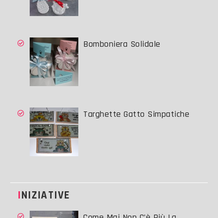
Bomboniera Solidale
Targhette Gatto Simpatiche
INIZIATIVE
Come Mai Non C’è Più La