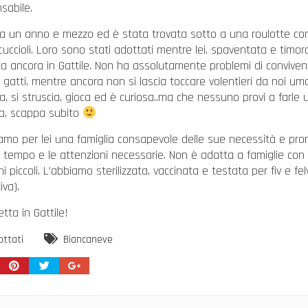
sabile.
ca un anno e mezzo ed è stata trovata sotto a una roulotte con
cuccioli. Loro sono stati adottati mentre lei, spaventata e timor
a ancora in Gattile. Non ha assolutamente problemi di convive
tri gatti, mentre ancora non si lascia toccare volentieri da noi uma
na, si struscia, gioca ed è curiosa..ma che nessuno provi a farle 
a, scappa subito
amo per lei una famiglia consapevole delle sue necessità e pro
il tempo e le attenzioni necessarie. Non è adatta a famiglie con
i piccoli. L’abbiamo sterilizzata, vaccinata e testata per fiv e fel
iva).
etta in Gattile!
ottati
Biancaneve