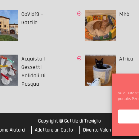
CoVid19 –
Mirò
Gattile
Acquista I
Africa
Gessetti
Solidali Di
Pasqua
Su questo sit
portale. Per
Copyright © Gattile di Treviglio
ome Aiutarci
Adottare un Gatto
Diventa Volontario
Cook