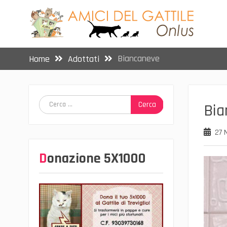
Skip
to
content
Biancaneve
Home
Adottati
Ricerca
Bia
per:
27 
Donazione 5X1000