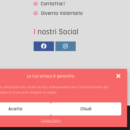
Contattaci
Diventa Volontario
I nostri Social
Facebook
Instagram
La tua privacy è garantita
o utilizziamo solo cookie tecnici, indispensabili per il funzionamento del
 saperne di più puoi leggere la nostra
Accetta
Chiudi
ie Policy
Contattaci
Cookie Policy