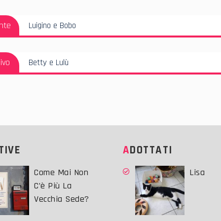
azione
Articolo
nte
Luigino e Bobo
i
Precedente:
Articolo
ivo
Betty e Lulù
Successivo:
ATIVE
ADOTTATI
Come Mai Non
Lisa
C’è Più La
Vecchia Sede?