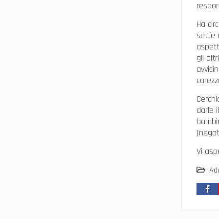
respon
Ha cir
sette 
aspett
gli al
avvici
carezz
Cerchi
darle 
bambin
(negat
Vi asp
Ad