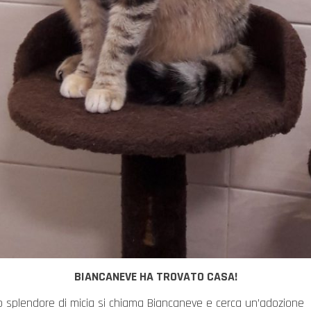
BIANCANEVE HA TROVATO CASA!
 splendore di micia si chiama Biancaneve e cerca un’adozione