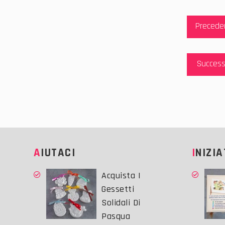
Navig
Precede
articol
Success
AIUTACI
INIZI
Acquista I
Gessetti
Solidali Di
Pasqua