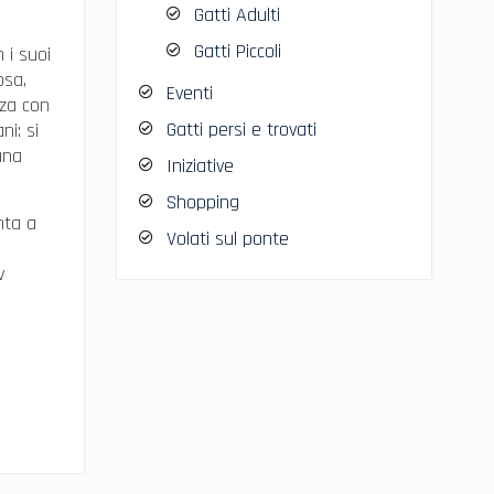
Gatti Adulti
Gatti Piccoli
 i suoi
osa,
Eventi
nza con
Gatti persi e trovati
ni: si
una
Iniziative
Shopping
nta a
Volati sul ponte
v