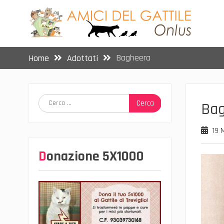
Skip
to
content
Bagheera
Home
Adottati
Ricerca
Ba
per:
19 
Donazione 5X1000