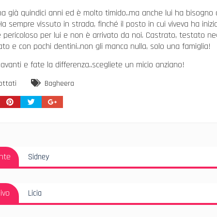
ha già quindici anni ed è molto timido..ma anche lui ha bisogno 
Ha sempre vissuto in strada, finché il posto in cui viveva ha inizi
 pericoloso per lui e non è arrivato da noi. Castrato, testato ne
ato e con pochi dentini..non gli manca nulla, solo una famiglia!
 avanti e fate la differenza..scegliete un micio anziano!
ottati
Bagheera
azione
Articolo
nte
Sidney
i
Precedente:
Articolo
ivo
Licia
Successivo: