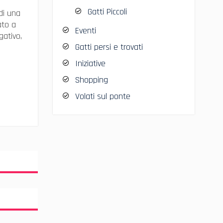
Gatti Piccoli
di una
ato a
Eventi
gativo,
Gatti persi e trovati
Iniziative
Shopping
Volati sul ponte