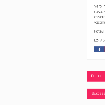
Vero, 
casa. 
essere
vaccin
Fatevi
Ad
Navig
Precede
articol
Success